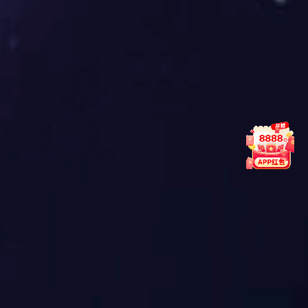
流畅体验 · 秒级响应
从赛事直播到资讯查看，移动端体验全面优化，响应速度
远超网页版本。
下载 App
网页版入口