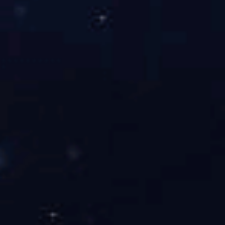
数据存储与隔离机制
敏感数据加密存储，并按访问权限进行逻辑隔
离。
审计记录与异常溯源
系统全程记录关键行为，支持安全回溯与审计分
析。
推荐网站