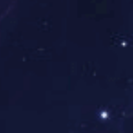
科技创新
通过 AI 和智能算法赋能，j9九游会 不断拓展平台技术边
界。
用户体验
注重界面逻辑与操作流畅性，为用户带来轻松、自然的赛事
互动感受。