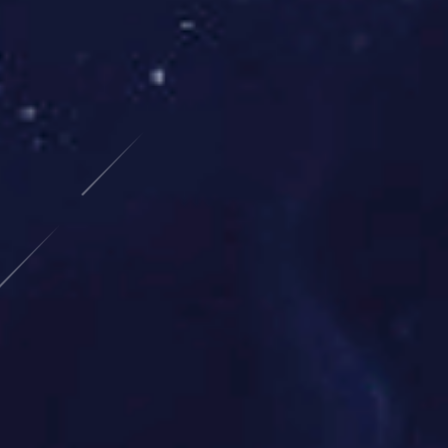
来自各方玩家的评价“弹”了出来
每条评论都对应一份信任，覆盖平台各个维度的真实体验。
【更新快】
每场比赛的进度、比分、数据都能及时同步，九游会j9官网
确实在这方面很可靠。
【系统稳】
用了快两年，几乎没遇到系统崩溃或加载失败的情况，后台
做得稳才有信心继续用。