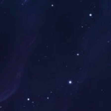
调取
九游会服务中您的数据安全，包括但不限于：
知