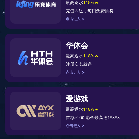
设备信息：操作系统、浏览器
行为记录：包括访问路径、停
位置信息：在获得授权后采集
三、信息使用目的
收集到的信息将用于：
为您提供定制化内容与互动体
保障账号和数据安全
进行数据分析与服务优化
在授权基础上提供通知推送服
四、第三方共享与信息披露
我们承诺不会随意出售用户信息
经您明确授权的合作服务
与第三方技术支持商（如推送