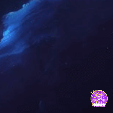
人可与我们联系处理。
新等领域屡获殊荣。