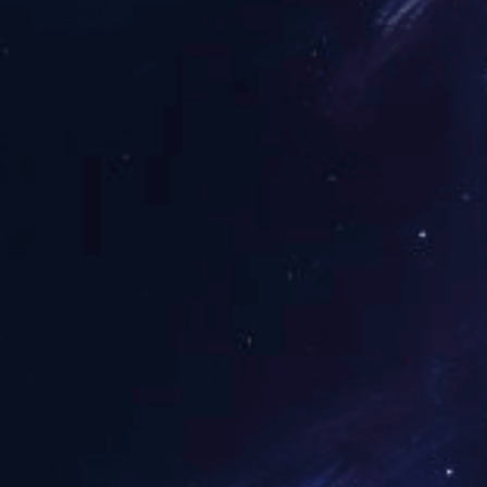
我们不会面向 14 周岁以下用
八、隐私政策的更新
当本政策有重大调整时，我们将
九、联系我们
如有任何隐私相关的问题，请发送邮件至
九游会j9官网 