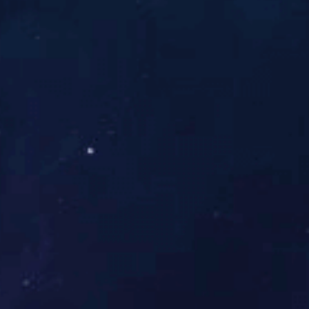
播权作为核心收入来
权益，2022赛季仅
0万英镑，而中下游球
势力，切尔西与
场通过多功能设计，单
伦特福德社区球场改造