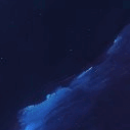
溢价效应显著。曼联虽竞
借安菲尔德扩建和数字化
亿英镑。传统劲旅热刺
下降与赞助缩水的双重
整体而言，英超收入前
引入新的财务公平规
，形成跨国青训与商业
内容订阅成为新增长