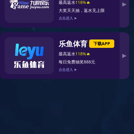
与排名
经济领域的热点话题。
队的经济生态。通过对
来英超在全球化浪潮中