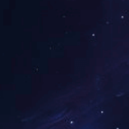
点，阿森纳官方APP
社交媒体变现能力差异
乐部则通过NFT数字
统的收入结构比例。
文化本地化战略成效
样存在，某俱乐部在
财务健康性
工资收入比成为衡量财
度投入导致该比例高达
远超2.1亿的培养投入
基础设施投资的长期效
低引援失误率，转会