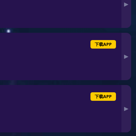
大球队收入：英超俱乐部的收入来源
2026-06-03 21:08
68 次阅读
首页
/
体育热讯
业价值的足球联赛之一，其俱乐部的收入结构与排名始终是体育
名格局、全球化战略以及财务健康性四个维度，深入剖析英超球
球队的商业模式，揭示其背后的商业逻辑与竞争差异，并探讨未