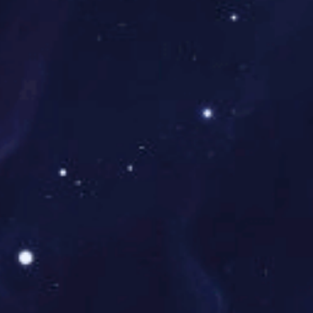
榜显示，曼城以7.3亿英镑首次登顶，其欧冠赛场突破带来的商业
8亿英镑稳居第二，得益于全球1.1亿粉丝的消费转化。利物浦凭
列第三。
现分化，纽卡斯尔在沙特资本注入后收入跃升47%，首次突破4
商业收入占比提升至42%。莱斯特城等俱乐部则面临转播分成
现新特点，伯恩茅斯通过数据资产开发实现收入增长12%。但
入的58%，马太效应愈发明显。这种两极分化促使英足总考虑
影响评估
正在重塑收入版图，曼城足球集团在全球11国布局卫星俱乐部
西亚的电商合作项目，单赛季带来1800万英镑增量收入。数字