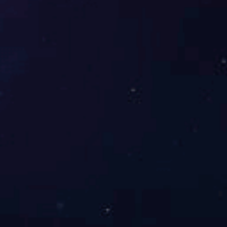
#3
#
球队在亚运会中的比
高清喜剧足球明星壁纸精选让
你尽享
-31
推荐
2026-07-27
推荐