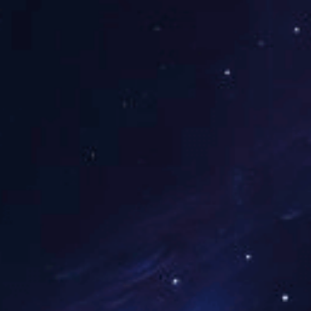
在训练策略上，WE
略布局。在日常训练
正比赛中游刃有余。
此外，教练组对于每
的机制使得球队无论
4、未来展
尽管目前WE战队以9
因此，保持当前状态
的领先地位。
除了外部竞争压力外
康，以确保他们能够
用，也是一个亟待解