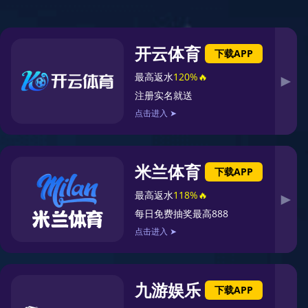
App
公司
体育
注册入口
简介
热讯
会j9官网
赛事实时同步
官网APP
为您带来高速、高清、稳定的
端访问