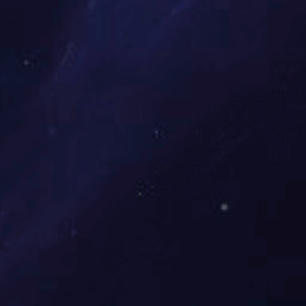
变且高度竞争化的电子竞技领域，只有不断创新与努力才有可能
书写属于自己的辉煌篇章，并为粉丝带来更多精彩瞬间！
 战队以91分稳居第一名这一成就，不仅展示了他们自身过硬的实力，
史到现在，从训练到比赛，每一步都透露出一种追求卓越、不懈
可少的重要因素。
队能继续发扬这种拼搏精神，并克服各种困难，实现更高目标。同
我们一起见证这支传奇球队的新篇章！