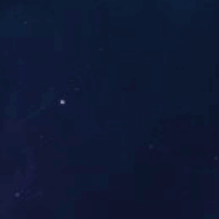
经历了多次阵容调整和
际舞台上也有过辉煌的
的结合，通过不断引入
，他们能够脱颖而出，
选手纳入到自己的体系
了坚实基础。
较大优势击败对手。在