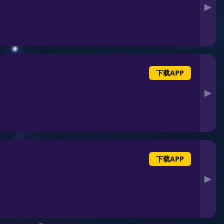
年赛积分榜更新WE战队以91分稳居第
2026-06-21 18:45
41 次阅读
首页
/
体育热讯
分榜中，WE战队凭借91分的卓越表现稳居第一名。这一成绩不
反映出他们整体实力的提升和团队协作的重要性。本文将从四个方
与发展、近期比赛表现、团队合作与训练策略，以及未来展望与