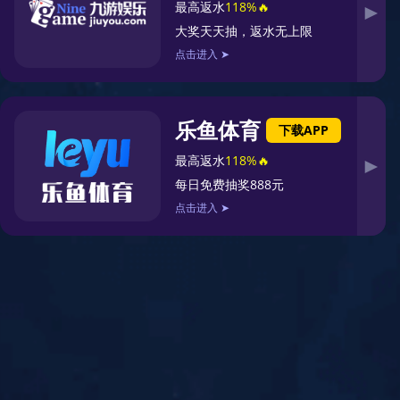
一名
仅展现了WE战队在比
面详细分析WE战队的
挑战。通过这些方面的