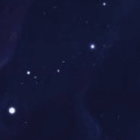
战术特点的敌人时，WE能够迅速做出调整，有效地应对各种挑战
。
看到WE战队在游戏中的关键指标均处于领先水平。例如，他们在
波团灭对手。此外，选手们之间的信息传递非常顺畅，大大提高
井然有序。
些关键比赛中，WE还展现出了顽强拼搏、不轻言放弃的精神。即
全力以赴去争取胜利。这种心理素质，无疑是他们长期以来训练
名的重要保障。
作与训练策略
成功不可或缺的一环，而WE战队正是深谙此道。他们注重每位成
和复盘，不断优化自己的打法。同时，每个选手都被赋予明确的