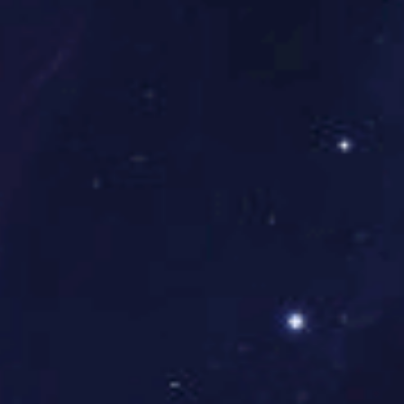
是为了保护他们身心健康，更是为了提升整个团队的
竞技表现。这一过程需要教练组、体育医生以及专业
心理咨询师共同努力，为每位运动员提供系统化、个
性化的支持。
2、实施有效的心理干预措施
针对成都排球队队员进行系统性的心理干预已成为当
务之急。首先，可以通过开展定期心理辅导课程来帮
助队员们识别自己的情绪并学习应对策略。这些课程
通常包括放松训练、认知行为疗法等方法，使队员能
够学会如何有效管理紧张及焦虑情绪。
其次，在日常训练中融入一些游戏化元素，例如团体
合作活动或模拟比赛场景，有助于增强队伍凝聚力，
同时让队员们以轻松愉快的方式适应竞争环境。这种