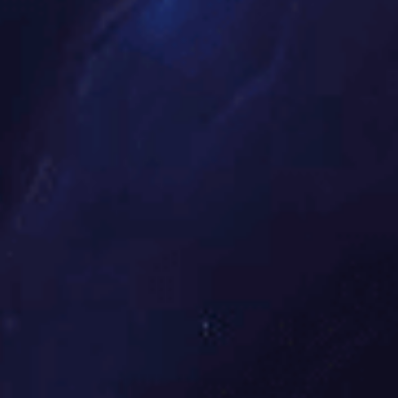
位成员熟悉即将到来的挑战，以提高自信心和适应能
力。
此外，在实际比赛过程中，教练也应及时观察选手状
态，根据不同情况给予适当指导。例如，当某名球员
出现失误或状态低迷时，可以通过即时交流给予激励
或建议，使其迅速回归最佳状态。这种动态调整不仅
能保证战术执行，也有助于提升选手自我修复能力。
最后，赛事结束后进行总结反思同样重要，通过分析
成功经验及不足之处，为今后的训练提供参考依据。
在总结时，不仅要客观评价成绩，更要关注选手们内
心体验，以便持续改进各项工作，提高整体水平。
总结：