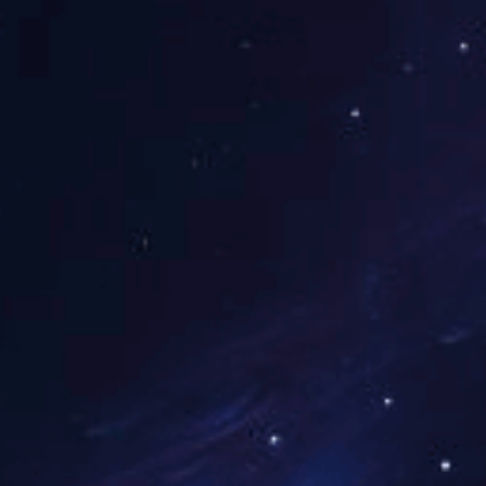
赛，每一步都离不开
出了强大的内心。
然而，在享受成功带来
可或缺的一部分，没有
前行。
4、退役后
退役之后，许多人认
这项运动依然怀有热
积极参与各种公益活
在培训青少年时，陈
代运动员。这种教育
此外，随着网络的发