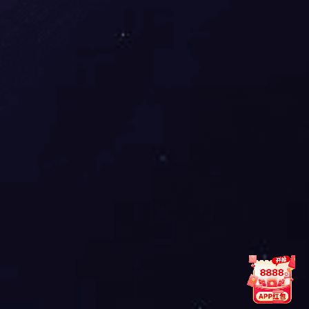
放式教学理念不仅丰富
，到职场巅峰，再到退
富有激情的她，让我们
的领域中不断突破自
用心血浇灌出的璀璨明