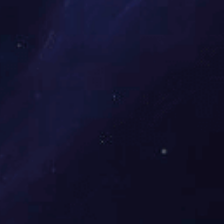
体分享自己的训练方法与心得，与更多年轻人互动交流。这种开
也为广大年轻人提供了一条通向成功的新途径。
更加深入地了解到了中国排球选手陈芳背后的故事。从启蒙阶段
个阶段都充满艰辛与荣耀。而正是这些经历塑造出了今天坚韧而
生命、勇敢追梦的人物形象。
的精神必将在更多年轻运动员身上传承下去。他们将在各自热爱
国体育事业的发展贡献力量。而我们也期待看到更多像陈芳一样
好的篇章。