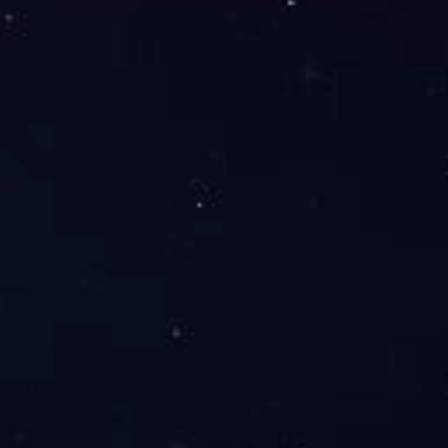
下一篇：
广州羽毛球队在亚运会中的比赛经
4
足球明星卡牌二代全新升级揭
秘引领
2026-08-05
推荐