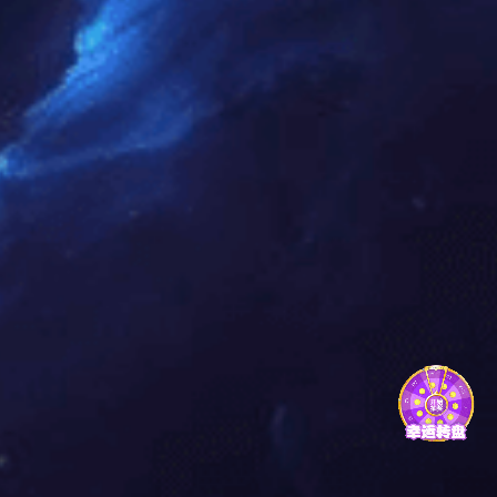
感。这种信任感使得队
紧密合作往往能够产生
策的人。在关键时刻，
点进行了系统性的培
提供指导，帮助他们学
解到，在高强度竞争
来减轻压力，比如冥想