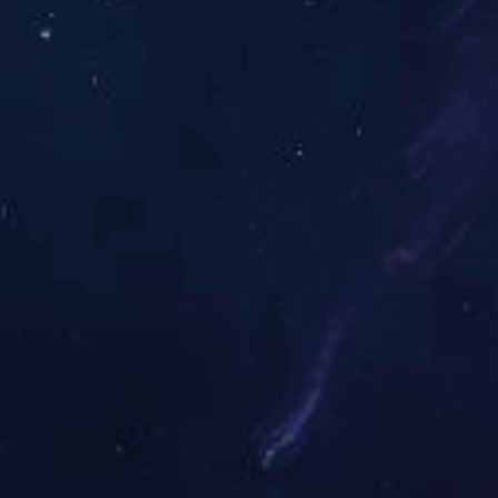
如何通过默契的配合
构成了南京乒乓球队
1、基础技
基础技术是乒乓球运
包括发球、接发球、
各项技巧，例如如何
此外，队员们还会进
减少受伤风险。体能
为了保持竞技状态，
员都能发现自己的不
2、灵活战
战术是无形而强大的