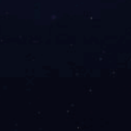
现身CBA赛
2026-06-26
推荐
九游会j9官网
中国（九游会J9）官方网站-首页打造综合型在线服务平
，9游会j9官网登录入口、9游会j9、j9九游会官网入口、
页版、手机app下载、最新注册链涵盖九游会J9官网涵盖
球比分更新、篮球赛事动态及体育资讯内容，满足用户多
样需求。
© 2026 九游会j9官网 版权所有 · 保留所有权利