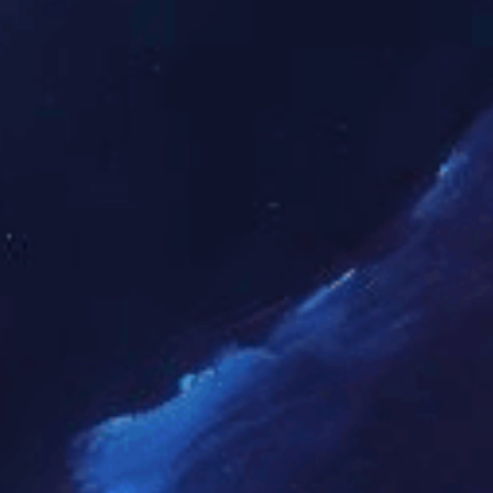
通过变化落点来限制对
辅相成”的效果。一方面
作能力往往决定了比赛
断优化战术安排。这种
还是国际赛事，他们都
别明星选手，而是每一
能够促进彼此技艺上的