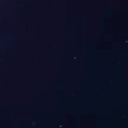
#3
#
明星们的私家飞机背
专访和平精英制作人赵娜探讨