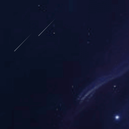
活调整。例如，如果
方发挥。
此外，在双打赛事中，
要注意保护自己的空
胜负。
教练们还会利用视频
科学化的管理方式使
能游刃有余。
3、团队合
Nanjing 乒乓
个成员都要发挥作用
提升，同时也增强了