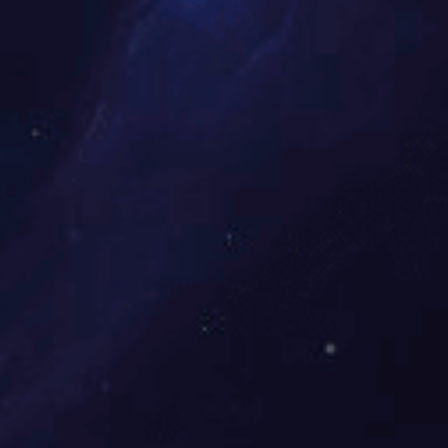
培训，加上充分准备和良好的技战术配合，使得南京队在大赛中
高胜算。这种全面的发展理念让他们不仅成为了强者，更成为了
我们可以看到南京乒乓球队对于训练与比赛策略的不懈追求。从
理素质培养，每一环节都是精心设计且相辅相成，共同推动着整
力，让他们在各类赛事中屡获佳绩，也为其他地区及国家提供了
球队所展现出的专业精神与执着追求，是中国体育精神的一部分。他们
实的基本功，还需不断创新并适应变化，通过团结协作迎接挑战