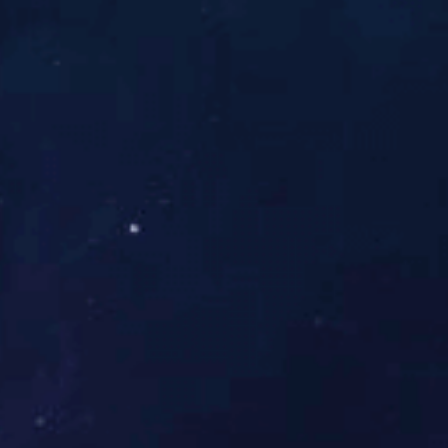
的方法。这些方面共同
过严格的基本功训练，
方法，让队员逐步掌握
比赛中的表现，还可以
。
种竞争氛围中，每位队
根据对手的特点进行灵