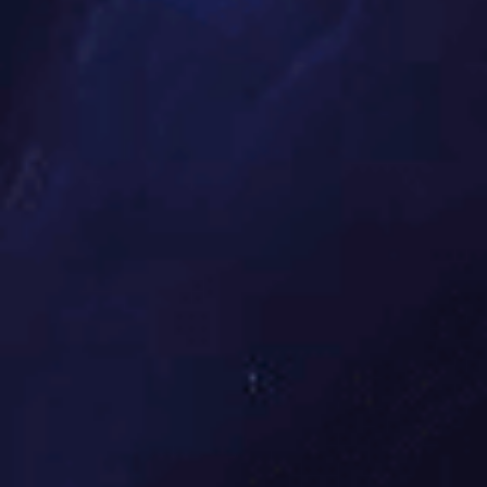
时刻巩固了德甲作为欧洲前三联赛的地位。德甲球队
在欧战总积分榜上的稳定表现，使其成为欧冠改革的
重要受益者。
球星输出方面，德甲堪称世界级前锋的摇篮。莱万多
夫斯基9分钟5球神迹，哈兰德横空出世，克洛泽世界
杯历史射手王的成长轨迹，都始于德甲赛场。联赛特
有的"造星机制"——注重年轻球员培养、给予充分出
场机会，使其成为全球球探的关注焦点。
文化输出维度，德甲创造了独特的足球哲学。从"自由
人"战术到高位逼抢体系，从球迷持股制度到球场安全
标准，德国足球的创新持续影响世界。安联球场的可
变色外墙、多特蒙德的LED展示技术、柏林赫塔的都
市足球理念，都在重新定义现代足球俱乐部的存在形