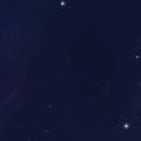
幕，贝肯鲍尔、盖德·穆勒等巨星在1974-1976年实现
欧冠三连冠，将德国足球推向世界之巅。这一时期的
竞争格局呈现多极化，汉堡、科隆等球队都能对冠军
发起冲击。
两德统一后的联赛格局发生深刻变化。1990年代多特
蒙德凭借资本市场运作异军突起，1997年欧冠夺冠标
志着德甲进入新纪元。而拜仁通过建设安联球场、完
善青训体系，逐步确立霸主地位。2010年后莱比锡RB
的崛起，则引发关于资本力量与传统足球文化的激烈
讨论，折射出德甲在现代化进程中的矛盾与突破。
2、传统豪门的竞技巅峰
拜仁慕尼黑无疑是德甲最成功的球队，32次联赛冠
军、6座欧冠奖杯的成就冠绝群雄。从贝肯鲍尔时代