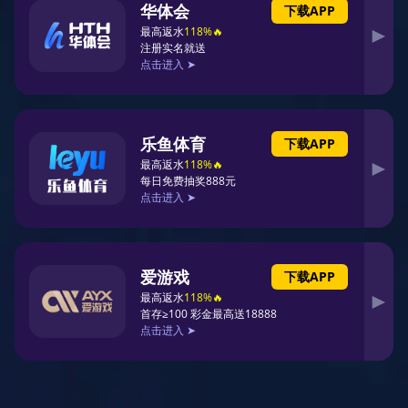
首页
/
体育热讯
德国足球甲级联赛（德甲）自1963年成立以来，始终
是欧洲足坛最具竞争力和吸引力的联赛之一。作为世
界顶级足球联赛，德甲不仅以火爆的球场氛围、科学
的运营模式和深厚的青训体系闻名，更因其涌现的多
支传奇球队而备受瞩目。这些球队在历史长河中书写
了无数辉煌篇章：拜仁慕尼黑以压倒性的统治力成为
德甲代名词，多特蒙德用"黄黑风暴"诠释激情与韧
性，门兴格拉德巴赫、汉堡等传统劲旅也曾留下深刻
印记，而莱比锡RB等新兴势力则不断重塑联赛格局。
本文将从历史传承、竞技成就、文化特色和国际影响
四个维度，系统梳理德甲球队的独特发展轨迹，揭示