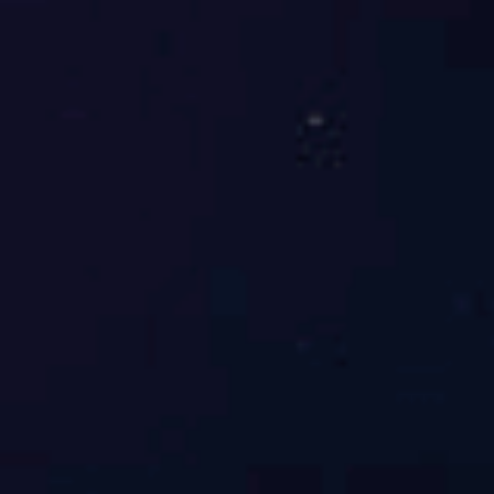
的，只要坚守竞技本质、尊重足球规律，德甲球队必
将在世界足坛续写新的传奇。
上一篇：
李强独家分享飞盘技巧与心得体会…
下一篇：
武汉篮球队防守策略解析及其在比
热榜精选
#1
#2
#3