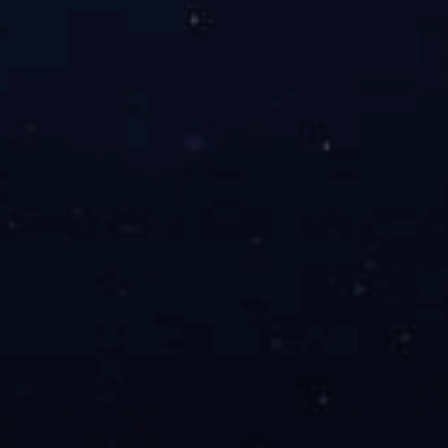
火箭队55号球员资料及其比
赛表现分
2026-06-27
推荐
九游会j9官网
中国（九游会J9）官方网站-首页打造综合型在线服务平
，9游会j9官网登录入口、9游会j9、j9九游会官网入口、
页版、手机app下载、最新注册链涵盖九游会J9官网涵盖
球比分更新、篮球赛事动态及体育资讯内容，满足用户多
样需求。