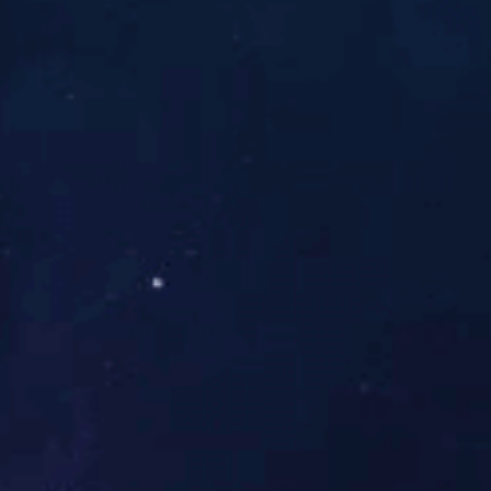
及如何为团队贡献力
的比较，可以更好地理
术理念。BLG倾向于
期能力的英雄，如剑姬
出点，通过合理发育等
，并及时调整自己的战
小小的视野控制就能让
们常常会通过控制龙区
降低风险，为后期团战