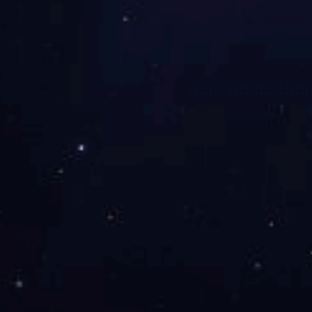
武汉羽毛球队在大师赛中的节
全球最强
奏表现
晓谁是
2026-08-01
推荐
2026-07
推荐网站