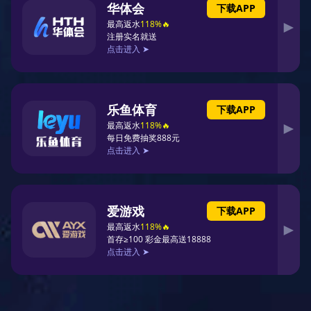
得太早
2026-06-16 17:39
42 次阅读
首页
/
体育热讯
一、历史唯一性与纪录标杆
108分48板21助的三维爆表数据，在NBA 78年历史中
从未出现。单场100+得分已是封神领域，而同步完成
48篮板与21助攻的复合贡献，则彻底打破数据维度的
边界。联盟近代篮球强调回合与效率，但如此“吞噬一
切式”的产量输出，证明历史级球星仍能违背时代统计
常识。
从纪录比较角度看，即便放入张伯伦100分、科比81