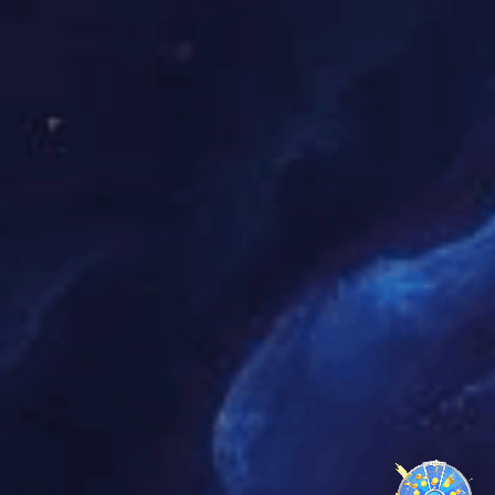
果。
此外，从历史数据看，无论是主客场还是整体交锋次
数，巴拉竞都展现出了较为稳定的一面，而桑托斯在
面对强敌时常常显得脆弱。这一点也许会进一步加剧
双方在本次碰撞中的悬念，即使是小细节也可能成为
决定胜负的重要因素。
因此，在历史交锋方面的数据积累为本次赛事增添了
一层复杂性，让人期待究竟这一次谁能打破僵局。因
此，对这方面进行充分认知，将帮助我们更好地理解
即将到来的较量。
4、胜负预测与建议
综合以上几点分析，可以认为此役对于两队来说都是