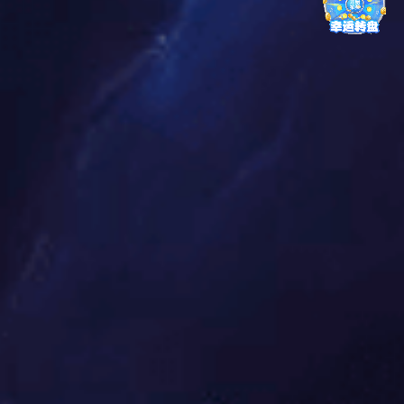
至关重要的一战。考虑到当前各自状态、战术安排以
及历史交锋记录，如果不出意外的话，巴拉竞技应该
会凭借主场之利争取胜利。不过，需要注意的是足球
比赛充满变数，一切皆有可能，因此仍需保持谨慎态
度。
针对投注方面，如果您倾向于支持主队，不妨考虑选
择“巴拉竞技胜”作为主要投注选项；而如果您看好客
队，则可以关注“平局”或“小比分”的选项。此外，还可
以尝试结合具体盘口进行深度分析，以获取最佳投资
回报率。
总之，这是一场值得期待的较量，希望无论结果如
何，都能给观众奉献精彩瞬间。同时，也希望每位支
持者都能理性看待赛果，不忘初心，共同享受足球带