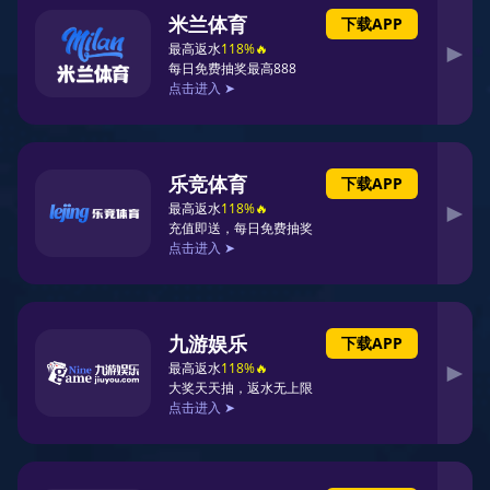
广州网球队在全国网球耐力排行榜
中荣登第六名展现出强劲实力与潜