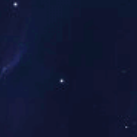
1、球队的训练体系
首先，广州网球队之所以能够在全国网球耐力排行榜
中获得第六名，与其科学合理的训练体系密不可分。
球队制定了一套系统化的训练计划，涵盖了技术、体
能和心理等多个方面。这种综合性的训练方法，使得
每位运动员都能够得到全面发展的机会。
其次，广州网球队注重引入现代科技手段来辅助训
练，例如使用数据分析软件对选手进行表现评估。教
练组会根据这些数据及时调整训练内容，以确保每名
选手都能在合适的状态下迎接比赛挑战。这种灵活性
和针对性显著提升了队伍整体水平。
最后，教练团队本身也是一个优势所在。他们不仅具