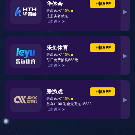
力
2026-06-19 14:53
38 次阅读
首页
/
体育热讯
广州网球队近期在全国网球耐力排行榜中荣登第六
名，以其强劲的实力与潜力引起了广泛关注。这一成
就不仅展示了队伍的训练成果，也反映出广州在网球
运动发展中的重要地位。本文将从四个方面深入探讨
这一成绩的背后原因，分别是球队的训练体系、选手
的个人素质、团队合作精神以及未来的发展潜力。通
过对这几个方面的分析，我们不仅可以更好地理解广
州网球队所取得的成绩，还能展望其在未来更高水平
赛事中的表现。