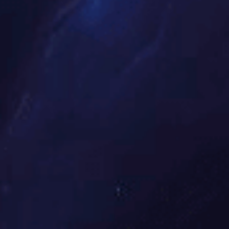
更多优秀人才有机会进入到专业队伍当中。这为广州
网球队补充新鲜血液提供了保障。
另一方面，通过参加国内外各类赛事，队伍积累了丰
富的大赛经验，为今后的表现打下基础。同时，他们
也会借助这些平台加强自身不足之处，不断完善自己
的技战术水平，从而逐步向更高目标迈进。
另外，在社会各界对体育事业愈加重视的大背景下，
赞助商及媒体关注度持续上升，将为广大运动员提供
更多资源与机会，让他们不再局限于当前排名，而是
向世界级舞台发起冲击，实现更大突破。
总结：
总体来看，广州网球队在全国网球耐力排行榜中荣登