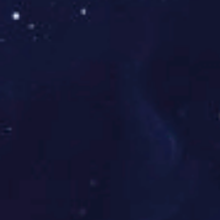
成果。
最后，在日常生活中，他们也注重自身修养，通过阅
读、交流等方式不断提高自我认知与理解能力。这使
得他们不仅在场上表现出色，在场下也能成为优秀的
人才，对整个团队产生积极影响。
3、团队合作精神
广州网球队之所以能够取得如此佳绩，还离不开深厚
的团队合作精神。无论是在日常训练还是比赛中，队
员之间始终保持着紧密联系，相互支持与鼓励。他们
明白单打独斗无法赢得胜利，因此强调合作的重要
性。
同时，教练组也十分重视培养队员之间良好的沟通与