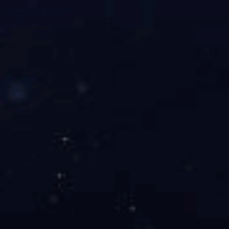
2026-08-08
推荐
2026-07-03
推荐
2
推荐网站
联系我们
地址
support@tezrc.com
九游会j9官网
中国（九游会J9）官方网站-首页打造综合型在线服务平台，9游会j9
官网登录入口、9游会j9、j9九游会官网入口、网页版、手机app下